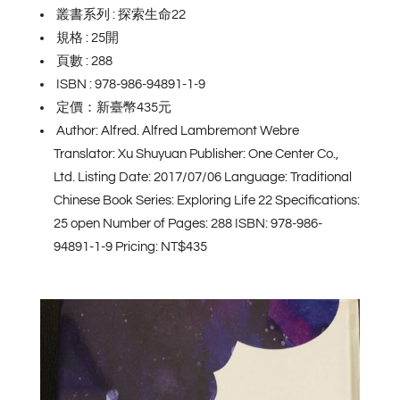
叢書系列 : 探索生命22
規格 : 25開
頁數 : 288
ISBN : 978-986-94891-1-9
定價：新臺幣435元
Author: Alfred. Alfred Lambremont Webre
Translator: Xu Shuyuan Publisher: One Center Co.,
Ltd. Listing Date: 2017/07/06 Language: Traditional
Chinese Book Series: Exploring Life 22 Specifications:
25 open Number of Pages: 288 ISBN: 978-986-
94891-1-9 Pricing: NT$435